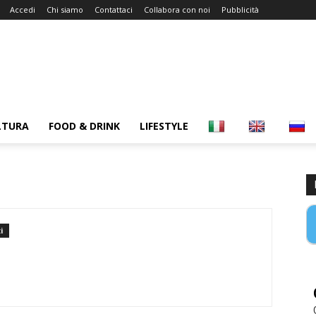
Accedi
Chi siamo
Contattaci
Collabora con noi
Pubblicità
LTURA
FOOD & DRINK
LIFESTYLE
i