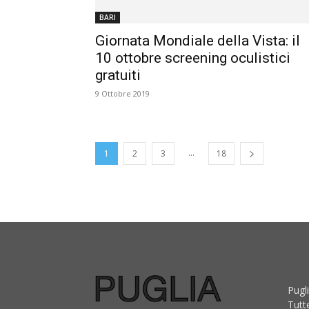
BARI
Giornata Mondiale della Vista: il
10 ottobre screening oculistici
gratuiti
9 Ottobre 2019
...
1
2
3
18
Pugli
Tutt