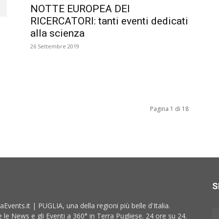
NOTTE EUROPEA DEI
RICERCATORI: tanti eventi dedicati
alla scienza
26 Settembre 2019
Pagina 1 di 18
S
aEvents.it | PUGLIA, una della regioni più belle d'Italia.
e le News e gli Eventi a 360° in Terra Pugliese. 24 ore su 24.