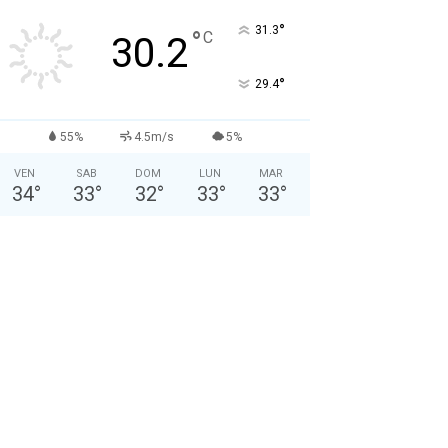
Nome: *
°
31.3
°
C
30.2
Cognome: *
°
29.4
Sesso: *
Maschio
Femmina
55%
4.5m/s
5%
VEN
SAB
DOM
LUN
MAR
Anno di Nascita: *
34
°
33
°
32
°
33
°
33
°
Nazionalità: *
Città attuale: *
Professione: *