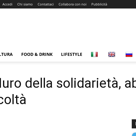
Accedi
Chi siamo
Contattaci
Collabora con noi
Pubblicità
LTURA
FOOD & DRINK
LIFESTYLE
uro della solidarietà, a
icoltà