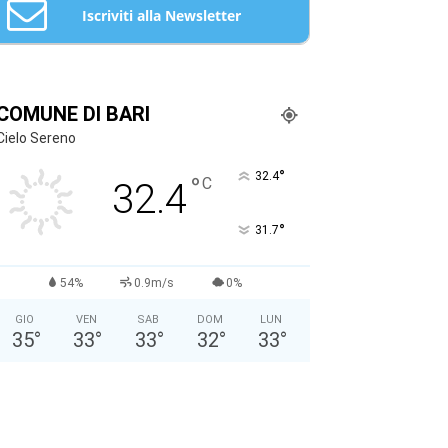
Iscriviti alla Newsletter
Email: *
COMUNE DI BARI
Cielo Sereno
Nome: *
°
32.4
°
C
32.4
Cognome: *
°
31.7
Sesso: *
Maschio
Femmina
54%
0.9m/s
0%
GIO
VEN
SAB
DOM
LUN
Anno di Nascita: *
35
°
33
°
33
°
32
°
33
°
Nazionalità: *