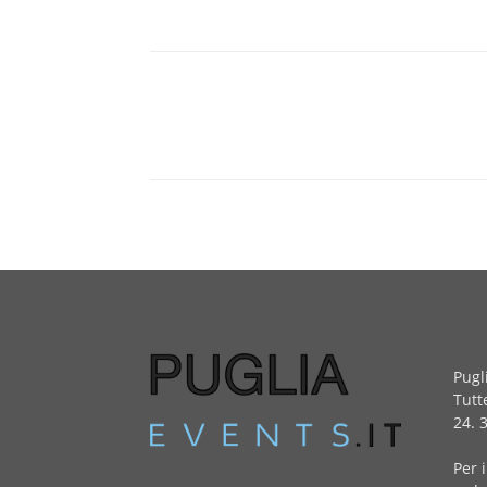
Pugl
Tutt
24. 
Per 