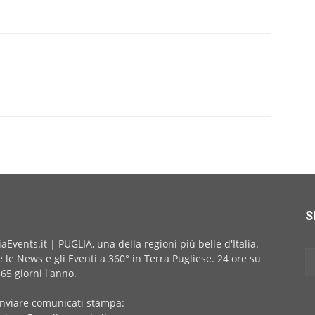
S
iaEvents.it | PUGLIA, una della regioni più belle d'Italia.
e le News e gli Eventi a 360° in Terra Pugliese. 24 ore su
365 giorni l'anno.
inviare comunicati stampa: