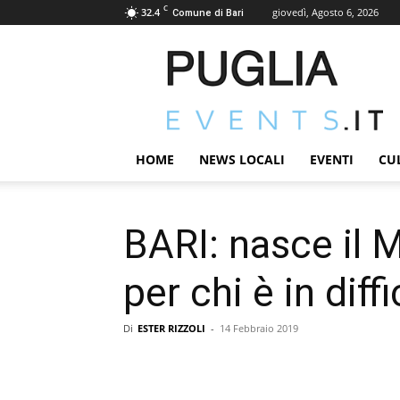
C
32.4
giovedì, Agosto 6, 2026
Comune di Bari
PUGLIAEVENTS.IT
|
News
ed
Eventi
in
HOME
NEWS LOCALI
EVENTI
CU
terra
Pugliese
BARI: nasce il M
per chi è in diff
Di
ESTER RIZZOLI
-
14 Febbraio 2019