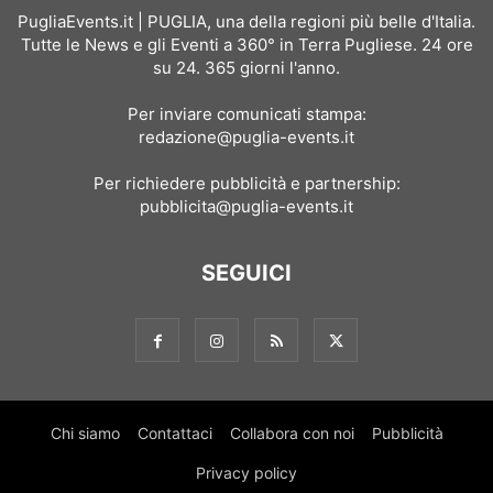
PugliaEvents.it | PUGLIA, una della regioni più belle d'Italia.
Tutte le News e gli Eventi a 360° in Terra Pugliese. 24 ore
su 24. 365 giorni l'anno.
Per inviare comunicati stampa:
redazione@puglia-events.it
Per richiedere pubblicità e partnership:
pubblicita@puglia-events.it
SEGUICI
Chi siamo
Contattaci
Collabora con noi
Pubblicità
Privacy policy