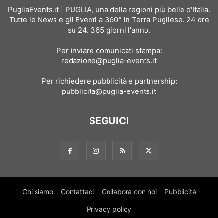
PugliaEvents.it | PUGLIA, una della regioni più belle d'Italia.
Tutte le News e gli Eventi a 360° in Terra Pugliese. 24 ore
su 24. 365 giorni l'anno.
Per inviare comunicati stampa:
redazione@puglia-events.it
Per richiedere pubblicità e partnership:
pubblicita@puglia-events.it
SEGUICI
Chi siamo
Contattaci
Collabora con noi
Pubblicità
Privacy policy