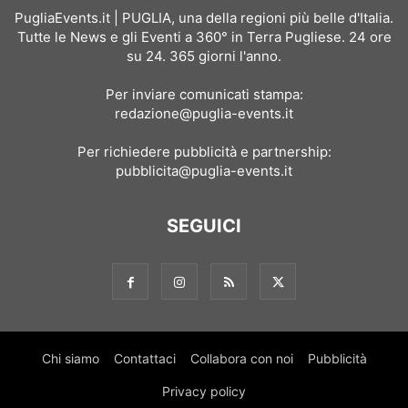
PugliaEvents.it | PUGLIA, una della regioni più belle d'Italia.
Tutte le News e gli Eventi a 360° in Terra Pugliese. 24 ore
su 24. 365 giorni l'anno.
Per inviare comunicati stampa:
redazione@puglia-events.it
Per richiedere pubblicità e partnership:
pubblicita@puglia-events.it
SEGUICI
Chi siamo
Contattaci
Collabora con noi
Pubblicità
Privacy policy