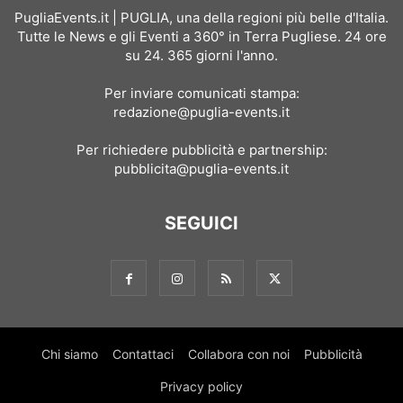
PugliaEvents.it | PUGLIA, una della regioni più belle d'Italia.
Tutte le News e gli Eventi a 360° in Terra Pugliese. 24 ore
su 24. 365 giorni l'anno.
Per inviare comunicati stampa:
redazione@puglia-events.it
Per richiedere pubblicità e partnership:
pubblicita@puglia-events.it
SEGUICI
Chi siamo
Contattaci
Collabora con noi
Pubblicità
Privacy policy