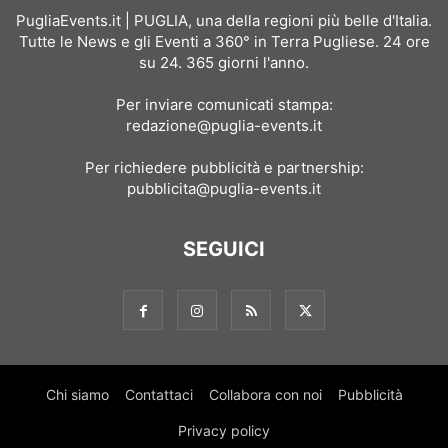
PugliaEvents.it | PUGLIA, una della regioni più belle d'Italia.
Tutte le News e gli Eventi a 360° in Terra Pugliese. 24 ore
su 24. 365 giorni l'anno.
Per inviare comunicati stampa:
redazione@puglia-events.it
Per richiedere pubblicità e partnership:
pubblicita@puglia-events.it
SEGUICI
Chi siamo
Contattaci
Collabora con noi
Pubblicità
Privacy policy