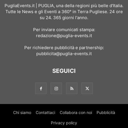
PugliaEvents.it | PUGLIA, una della regioni più belle d'Italia.
Tutte le News e gli Eventi a 360° in Terra Pugliese. 24 ore
su 24. 365 giorni l'anno.
Per inviare comunicati stampa:
redazione@puglia-events.it
Per richiedere pubblicità e partnership:
pubblicita@puglia-events.it
SEGUICI
Chi siamo
Contattaci
Collabora con noi
Pubblicità
Privacy policy