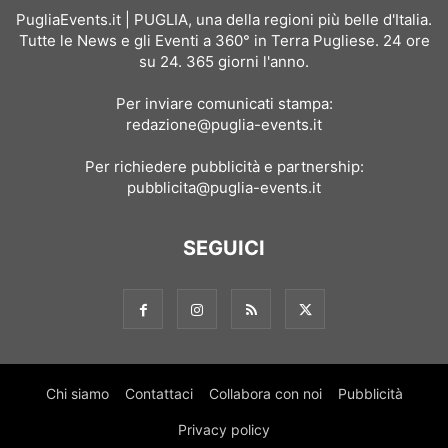
PugliaEvents.it | PUGLIA, una della regioni più belle d'Italia.
Tutte le News e gli Eventi a 360° in Terra Pugliese. 24 ore
su 24. 365 giorni l'anno.
Per inviare comunicati stampa:
redazione@puglia-events.it
Per richiedere pubblicità e partnership:
pubblicita@puglia-events.it
SEGUICI
Chi siamo
Contattaci
Collabora con noi
Pubblicità
Privacy policy