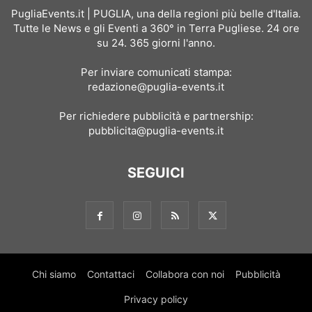
PugliaEvents.it | PUGLIA, una della regioni più belle d'Italia.
Tutte le News e gli Eventi a 360° in Terra Pugliese. 24 ore
su 24. 365 giorni l'anno.
Per inviare comunicati stampa:
redazione@puglia-events.it
Per richiedere pubblicità e partnership:
pubblicita@puglia-events.it
SEGUICI
Chi siamo
Contattaci
Collabora con noi
Pubblicità
Privacy policy