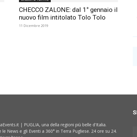
CHECCO ZALONE: dal 1° gennaio il
nuovo film intitolato Tolo Tolo
11 Dicembre 2019
S
aEvents.it | PUGLIA, una della regioni più belle d'Italia.
e le News e gli Eventi a 360° in Terra Pugliese. 24 ore su 24.