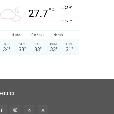
Nome: *
°
27.9
°
C
27.7
Cognome: *
°
27.7
Sesso: *
Maschio
Femmina
85%
0.5m/s
40%
GIO
VEN
SAB
DOM
LUN
Anno di Nascita: *
34
°
33
°
33
°
33
°
31
°
Nazionalità: *
Città attuale: *
EGUICI
Professione: *