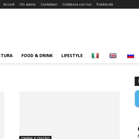
Accedi
Chi siamo
Contattaci
Collabora con noi
Pubblicità
LTURA
FOOD & DRINK
LIFESTYLE
CINEMA & TEATRO