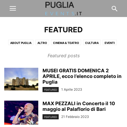
FEATURED
ABOUT PUGLIA
ALTRO
CINEMA & TEATRO
CULTURA
EVENTI
FASHION & DESIGN
FIERE & CONCERTI
FOOD & DRINK
LAVORO
Featured posts
LIFESTYLE
PUGLIA
SALUTE & BENESSERE
SPORT
VIAGGI & BENESSERE
MUSEI GRATIS DOMENICA 2
APRILE, ecco l’elenco completo in
Puglia
1 Aprile 2023
FEATURED
MAX PEZZALI in Concerto il 10
maggio al Palaflorio di Bari
21 Febbraio 2023
FEATURED