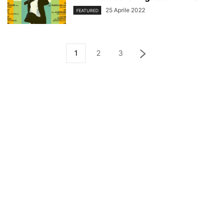
25 Aprile 2022
FEATURED
1
2
3