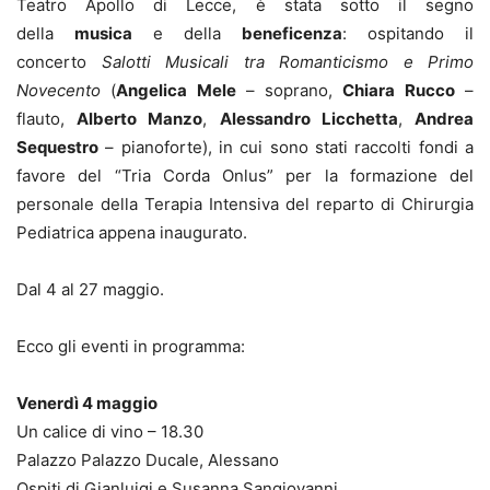
Teatro Apollo di Lecce, è stata sotto il segno
della
musica
e della
beneficenza
: ospitando il
concerto
Salotti Musicali tra Romanticismo e Primo
Novecento
(
Angelica Mele
– soprano,
Chiara Rucco
–
flauto,
Alberto Manzo
,
Alessandro Licchetta
,
Andrea
Sequestro
– pianoforte), in cui sono stati raccolti fondi a
favore del “Tria Corda Onlus” per la formazione del
personale della Terapia Intensiva del reparto di Chirurgia
Pediatrica appena inaugurato.
Dal 4 al 27 maggio.
Ecco gli eventi in programma:
Venerdì 4 maggio
Un calice di vino – 18.30
Palazzo Palazzo Ducale, Alessano
Ospiti di Gianluigi e Susanna Sangiovanni