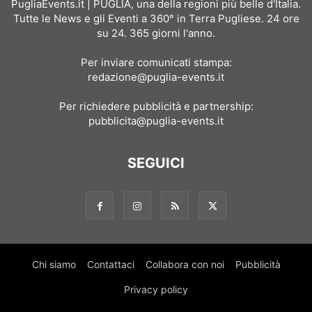
PugliaEvents.it | PUGLIA, una della regioni più belle d'Italia.
Tutte le News e gli Eventi a 360° in Terra Pugliese. 24 ore
su 24. 365 giorni l'anno.
Per inviare comunicati stampa:
redazione@puglia-events.it
Per richiedere pubblicità e partnership:
pubblicita@puglia-events.it
SEGUICI
Chi siamo
Contattaci
Collabora con noi
Pubblicità
Privacy policy