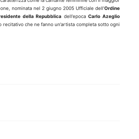
 caratterizza come la cantante femminile con il maggior
one, nominata nel 2 giugno 2005 Ufficiale dell’
Ordine
residente della Repubblica
dell’epoca
Carlo Azeglio
o recitativo che ne fanno un’artista completa sotto ogni