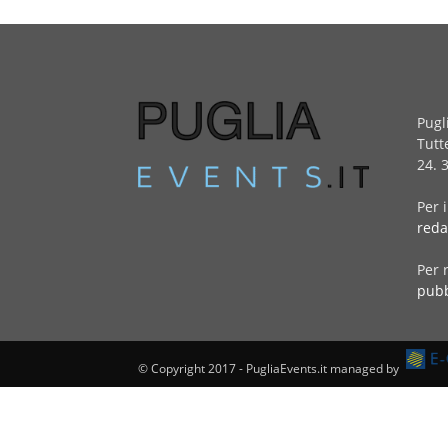
Pugl
Tutt
24. 
Per 
reda
Per 
pubb
© Copyright 2017 - PugliaEvents.it managed by