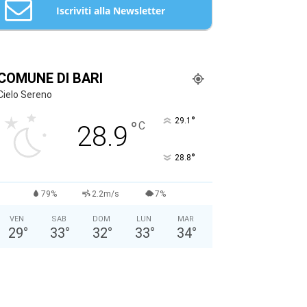
Iscriviti alla Newsletter
Email: *
COMUNE DI BARI
Cielo Sereno
Nome: *
°
29.1
°
C
28.9
Cognome: *
°
28.8
Sesso: *
Maschio
Femmina
79%
2.2m/s
7%
VEN
SAB
DOM
LUN
MAR
Anno di Nascita: *
29
°
33
°
32
°
33
°
34
°
Nazionalità: *