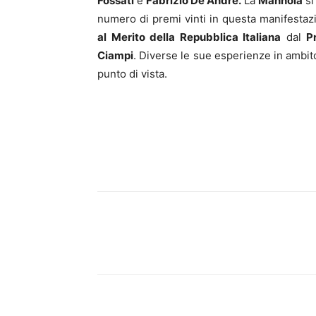
Fossati
e
Fabrizio De Andrè.
La
Mannoia
si
numero di premi vinti in questa manifestazi
al Merito della Repubblica Italiana
dal
P
Ciampi
. Diverse le sue esperienze in ambit
punto di vista.