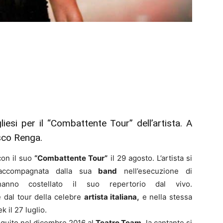
si per il “Combattente Tour” dell’artista. A
esco Renga.
on il suo
“Combattente Tour”
il 29 agosto. L’artista si
 accompagnata dalla sua
band
nell’esecuzione di
no costellato il suo repertorio dal vivo.
 dal tour della celebre
artista italiana,
e nella stessa
 il 27 luglio.
eguito nel dicembre 2016 al
Teatro Team,
la cantante si