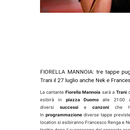
FIORELLA MANNOIA: tre tappe puglie
Trani il 27 luglio anche Nek e Franc
La cantante
Fiorella Mannoia
sarà a
Trani
c
esibirà in
piazza Duomo
alle 21:00
diversi
successi
e
canzoni
che han
In
programmazione
diverse tappe previste
location si esibiranno Francesco Renga e Nek
Inoltre dopo il successone del concerto es