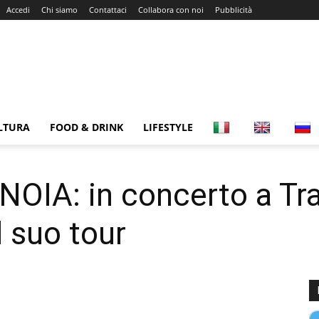
Accedi
Chi siamo
Contattaci
Collabora con noi
Pubblicità
LTURA
FOOD & DRINK
LIFESTYLE
IA: in concerto a Tra
l suo tour