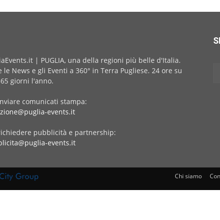
S
iaEvents.it | PUGLIA, una della regioni più belle d'Italia.
e le News e gli Eventi a 360° in Terra Pugliese. 24 ore su
365 giorni l'anno.
inviare comunicati stampa:
zione@puglia-events.it
richiedere pubblicità e partnership:
licita@puglia-events.it
Chi siamo
Con