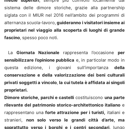
medie superiori
, sempre più coinvolti localmente dal
sistema delle dimore storiche, grazie alla partnership
siglata con il MIUR nel 2016 nell’ambito dei programmi di
alternanza scuola-lavoro,
guideranno i visitatori insieme ai
proprietari nel viaggio alla scoperta di luoghi di grande
fascino
, spesso poco noti.
La
Giornata Nazionale
rappresenta l’occasione
per
sensibilizzare l’opinione pubblica
e, in particolar modo in
questa edizione, i giovani sull’importanza
della
conservazione e della valorizzazione dei beni culturali
privati soggetti a vincolo
,
la cui tutela è affidata ai singoli
proprietari.
Dimore storiche, parchi e castelli
costituiscono
una parte
rilevante del patrimonio storico-architettonico italiano
e
rappresentano una
forte attrazione per i turisti,
italiani e
stranieri,
non solo verso le grandi città d’arte, ma
soprattutto verso i borghi e i centri secondari,
lungo