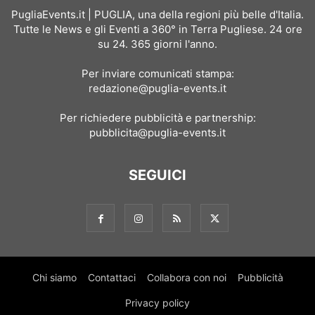
PugliaEvents.it | PUGLIA, una della regioni più belle d'Italia.
Tutte le News e gli Eventi a 360° in Terra Pugliese. 24 ore
su 24. 365 giorni l'anno.
Per inviare comunicati stampa:
redazione@puglia-events.it
Per richiedere pubblicità e partnership:
pubblicita@puglia-events.it
SEGUICI
Chi siamo
Contattaci
Collabora con noi
Pubblicità
Privacy policy