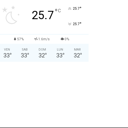
Nome: *
°
25.7
°
C
25.7
Cognome: *
°
25.7
Sesso: *
Maschio
Femmina
57%
1.6m/s
0%
VEN
SAB
DOM
LUN
MAR
Anno di Nascita: *
33
°
33
°
32
°
33
°
32
°
Nazionalità: *
Città attuale: *
Professione: *