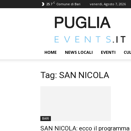
C
25.7
venerdì, Agosto 7, 2026
Comune di Bari
PUGLIAEVENTS.IT
|
News
ed
Eventi
in
HOME
NEWS LOCALI
EVENTI
CU
terra
Pugliese
Tag: SAN NICOLA
BARI
SAN NICOLA: ecco il programma