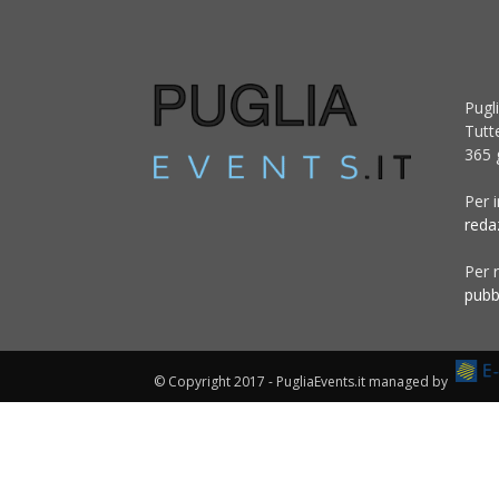
Pugli
Tutt
365 g
Per 
reda
Per r
pubb
© Copyright 2017 - PugliaEvents.it managed by