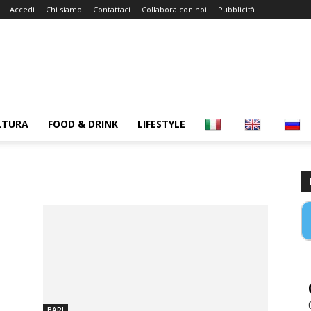
Accedi
Chi siamo
Contattaci
Collabora con noi
Pubblicità
LTURA
FOOD & DRINK
LIFESTYLE
BARI