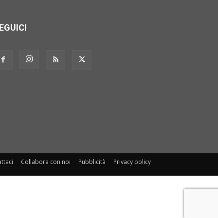
Fumatore: *
Si
No
EGUICI
Accettazione Privacy: *
E-City Group S.r.l. proprietaria del sito
www.puglia-aevents.it informa che in
conformità all'Art. 13 del D.Lgs 30 giugno
2013, n. 196, i dati forniti per la registrazione
all'evento saranno utilizzati esclusivamente
ad uso interno per scopi statistici, di ricerca e
per InformarLa sulle iniziative commerciali e
culturali della nostra società.
ttaci
Collabora con noi
Pubblicità
Privacy policy