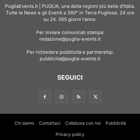
PugliaEvents.it | PUGLIA, una della regioni più belle d'Italia.
Tutte le News e gli Eventi a 360° in Terra Pugliese. 24 ore
su 24. 365 giorni l'anno.
Per inviare comunicati stampa:
redazione@puglia-events.it
Per richiedere pubblicità e partnership:
pubblicita@puglia-events.it
SEGUICI
Chi siamo
Contattaci
Collabora con noi
Pubblicità
Privacy policy