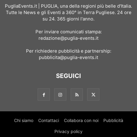
PugliaEvents.it | PUGLIA, una della regioni più belle d'Italia.
Tutte le News e gli Eventi a 360° in Terra Pugliese. 24 ore
su 24. 365 giorni l'anno.
Per inviare comunicati stampa:
redazione@puglia-events.it
Per richiedere pubblicità e partnership:
pubblicita@puglia-events.it
SEGUICI
Chi siamo
Contattaci
Collabora con noi
Pubblicità
Privacy policy