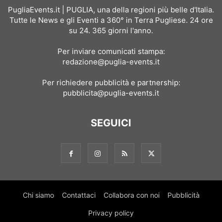
PugliaEvents.it | PUGLIA, una della regioni più belle d'Italia.
Tutte le News e gli Eventi a 360° in Terra Pugliese. 24 ore
su 24. 365 giorni l'anno.
Per inviare comunicati stampa:
redazione@puglia-events.it
Per richiedere pubblicità e partnership:
pubblicita@puglia-events.it
SEGUICI
Chi siamo
Contattaci
Collabora con noi
Pubblicità
Privacy policy