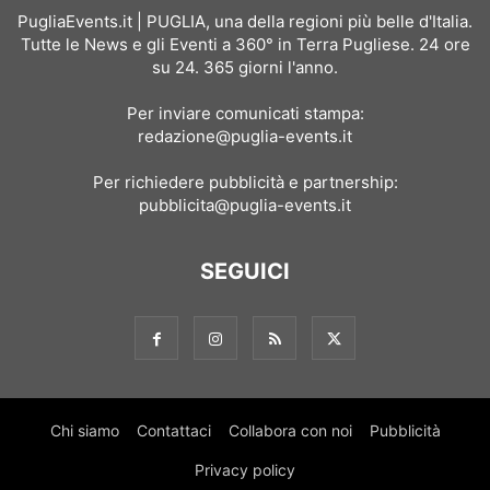
PugliaEvents.it | PUGLIA, una della regioni più belle d'Italia.
Tutte le News e gli Eventi a 360° in Terra Pugliese. 24 ore
su 24. 365 giorni l'anno.
Per inviare comunicati stampa:
redazione@puglia-events.it
Per richiedere pubblicità e partnership:
pubblicita@puglia-events.it
SEGUICI
Chi siamo
Contattaci
Collabora con noi
Pubblicità
Privacy policy