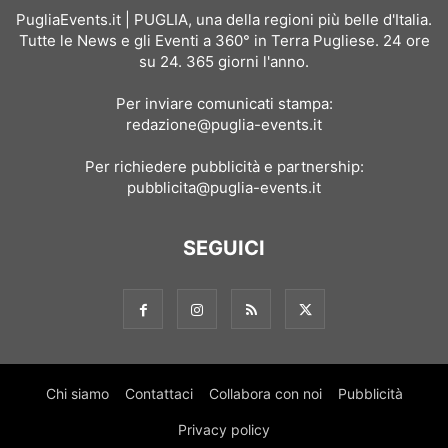
PugliaEvents.it | PUGLIA, una della regioni più belle d'Italia.
Tutte le News e gli Eventi a 360° in Terra Pugliese. 24 ore
su 24. 365 giorni l'anno.
Per inviare comunicati stampa:
redazione@puglia-events.it
Per richiedere pubblicità e partnership:
pubblicita@puglia-events.it
SEGUICI
Chi siamo
Contattaci
Collabora con noi
Pubblicità
Privacy policy