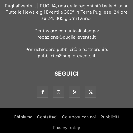
PugliaEvents.it | PUGLIA, una della regioni più belle d'Italia.
Tutte le News e gli Eventi a 360° in Terra Pugliese. 24 ore
su 24. 365 giorni l'anno.
Per inviare comunicati stampa:
redazione@puglia-events.it
Per richiedere pubblicità e partnership:
pubblicita@puglia-events.it
SEGUICI
Chi siamo
Contattaci
Collabora con noi
Pubblicità
Privacy policy