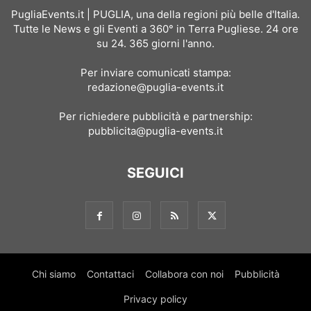
PugliaEvents.it | PUGLIA, una della regioni più belle d'Italia.
Tutte le News e gli Eventi a 360° in Terra Pugliese. 24 ore
su 24. 365 giorni l'anno.
Per inviare comunicati stampa:
redazione@puglia-events.it
Per richiedere pubblicità e partnership:
pubblicita@puglia-events.it
SEGUICI
Chi siamo
Contattaci
Collabora con noi
Pubblicità
Privacy policy