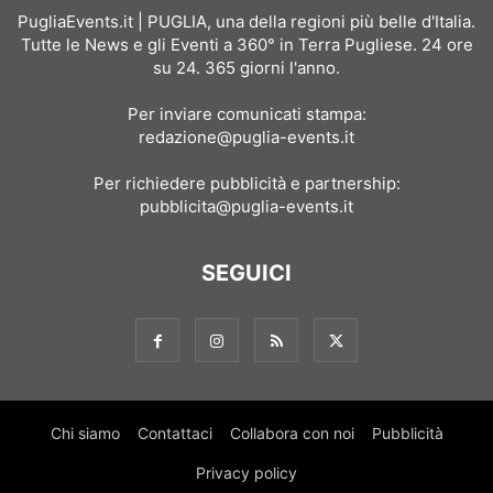
PugliaEvents.it | PUGLIA, una della regioni più belle d'Italia.
Tutte le News e gli Eventi a 360° in Terra Pugliese. 24 ore
su 24. 365 giorni l'anno.
Per inviare comunicati stampa:
redazione@puglia-events.it
Per richiedere pubblicità e partnership:
pubblicita@puglia-events.it
SEGUICI
Chi siamo
Contattaci
Collabora con noi
Pubblicità
Privacy policy