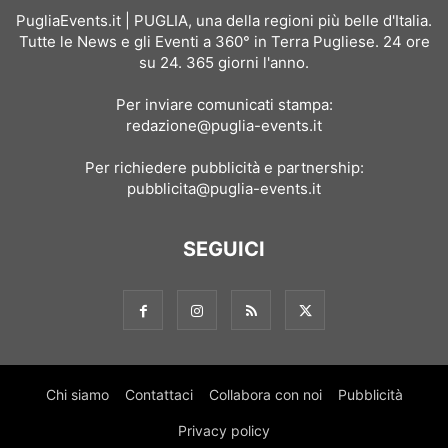
PugliaEvents.it | PUGLIA, una della regioni più belle d'Italia.
Tutte le News e gli Eventi a 360° in Terra Pugliese. 24 ore
su 24. 365 giorni l'anno.
Per inviare comunicati stampa:
redazione@puglia-events.it
Per richiedere pubblicità e partnership:
pubblicita@puglia-events.it
SEGUICI
Chi siamo
Contattaci
Collabora con noi
Pubblicità
Privacy policy