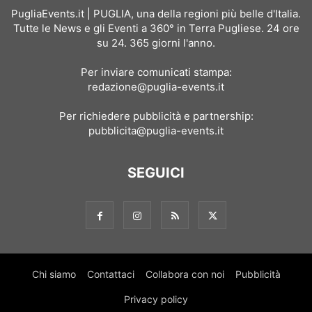
PugliaEvents.it | PUGLIA, una della regioni più belle d'Italia.
Tutte le News e gli Eventi a 360° in Terra Pugliese. 24 ore
su 24. 365 giorni l'anno.
Per inviare comunicati stampa:
redazione@puglia-events.it
Per richiedere pubblicità e partnership:
pubblicita@puglia-events.it
SEGUICI
Chi siamo
Contattaci
Collabora con noi
Pubblicità
Privacy policy