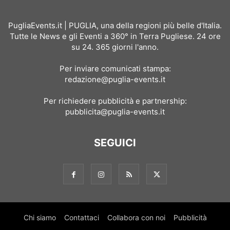
PugliaEvents.it | PUGLIA, una della regioni più belle d'Italia.
Tutte le News e gli Eventi a 360° in Terra Pugliese. 24 ore
su 24. 365 giorni l'anno.
Per inviare comunicati stampa:
redazione@puglia-events.it
Per richiedere pubblicità e partnership:
pubblicita@puglia-events.it
SEGUICI
Chi siamo
Contattaci
Collabora con noi
Pubblicità