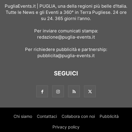
PugliaEvents.it | PUGLIA, una della regioni più belle d'Italia.
Tutte le News e gli Eventi a 360° in Terra Pugliese. 24 ore
su 24. 365 giorni l'anno.
Per inviare comunicati stampa:
redazione@puglia-events.it
Per richiedere pubblicità e partnership:
pubblicita@puglia-events.it
SEGUICI
Chi siamo
Contattaci
Collabora con noi
Pubblicità
Privacy policy