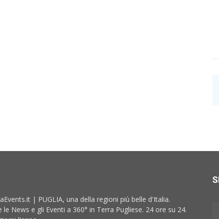
S
aEvents.it | PUGLIA, una della regioni più belle d'Italia.
e le News e gli Eventi a 360° in Terra Pugliese. 24 ore su 24.