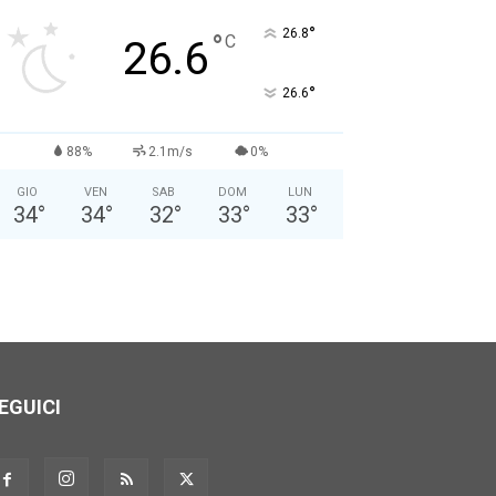
Nome: *
°
26.8
°
C
26.6
Cognome: *
°
26.6
Sesso: *
Maschio
Femmina
88%
2.1m/s
0%
GIO
VEN
SAB
DOM
LUN
Anno di Nascita: *
34
°
34
°
32
°
33
°
33
°
Nazionalità: *
Città attuale: *
EGUICI
Professione: *