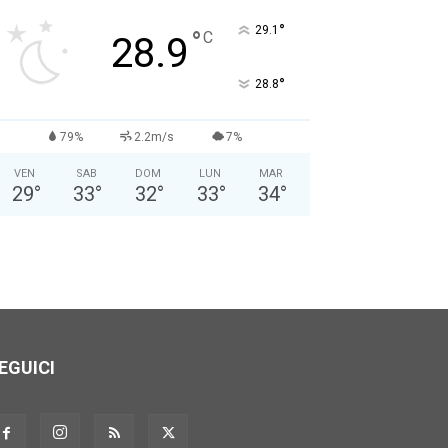
Nome: *
°
29.1
°
C
28.9
Cognome: *
°
28.8
Sesso: *
Maschio
Femmina
79%
2.2m/s
7%
VEN
SAB
DOM
LUN
MAR
Anno di Nascita: *
29
°
33
°
32
°
33
°
34
°
Nazionalità: *
Città attuale: *
EGUICI
Professione: *