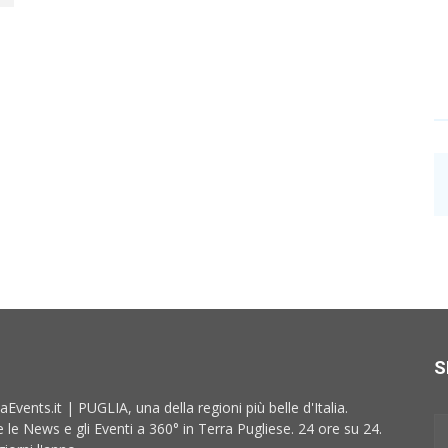
S
aEvents.it | PUGLIA, una della regioni più belle d'Italia.
e le News e gli Eventi a 360° in Terra Pugliese. 24 ore su 24.