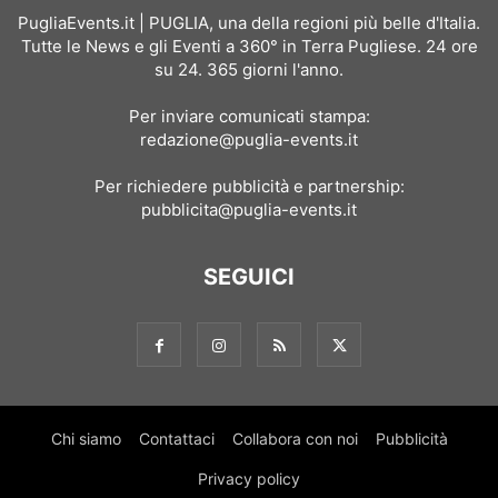
PugliaEvents.it | PUGLIA, una della regioni più belle d'Italia.
Tutte le News e gli Eventi a 360° in Terra Pugliese. 24 ore
su 24. 365 giorni l'anno.
Per inviare comunicati stampa:
redazione@puglia-events.it
Per richiedere pubblicità e partnership:
pubblicita@puglia-events.it
SEGUICI
Chi siamo
Contattaci
Collabora con noi
Pubblicità
Privacy policy