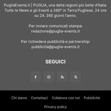
PugliaEvents.it | PUGLIA, una della regioni più belle d'Italia.
Tutte le News e gli Eventi a 360° in Terra Pugliese. 24 ore
su 24. 365 giorni l'anno.
Per inviare comunicati stampa:
redazione@puglia-events.it
Per richiedere pubblicità e partnership:
pubblicita@puglia-events.it
SEGUICI
Chi siamo
Contattaci
Collabora con noi
Pubblicità
Privacy policy