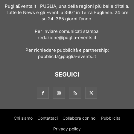
PugliaEvents.it | PUGLIA, una della regioni più belle d'Italia.
Tutte le News e gli Eventi a 360° in Terra Pugliese. 24 ore
su 24. 365 giorni l'anno.
Per inviare comunicati stampa:
redazione@puglia-events.it
Per richiedere pubblicità e partnership:
pubblicita@puglia-events.it
SEGUICI
Chi siamo
Contattaci
Collabora con noi
Pubblicità
Privacy policy