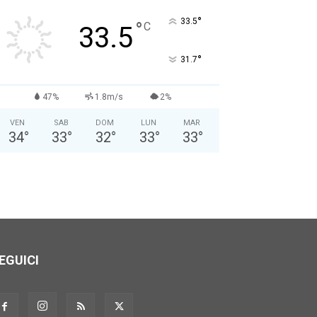
Nome: *
°
33.5
°
C
33.5
Cognome: *
°
31.7
Sesso: *
Maschio
Femmina
47%
1.8m/s
2%
VEN
SAB
DOM
LUN
MAR
Anno di Nascita: *
34
°
33
°
32
°
33
°
33
°
Nazionalità: *
Città attuale: *
EGUICI
Professione: *