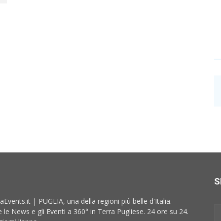
S
aEvents.it | PUGLIA, una della regioni più belle d'Italia.
e le News e gli Eventi a 360° in Terra Pugliese. 24 ore su 24.