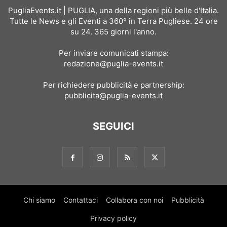
PugliaEvents.it | PUGLIA, una della regioni più belle d'Italia.
Tutte le News e gli Eventi a 360° in Terra Pugliese. 24 ore
su 24. 365 giorni l'anno.
Per inviare comunicati stampa:
redazione@puglia-events.it
Per richiedere pubblicità e partnership:
pubblicita@puglia-events.it
SEGUICI
Chi siamo
Contattaci
Collabora con noi
Pubblicità
Privacy policy