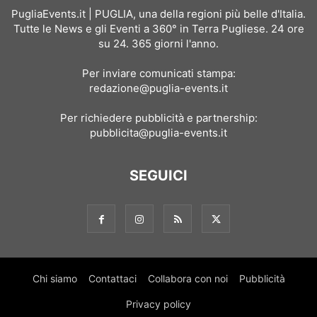
PugliaEvents.it | PUGLIA, una della regioni più belle d'Italia.
Tutte le News e gli Eventi a 360° in Terra Pugliese. 24 ore
su 24. 365 giorni l'anno.
Per inviare comunicati stampa:
redazione@puglia-events.it
Per richiedere pubblicità e partnership:
pubblicita@puglia-events.it
SEGUICI
Chi siamo
Contattaci
Collabora con noi
Pubblicità
Privacy policy