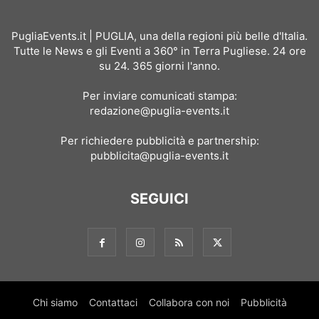
PugliaEvents.it | PUGLIA, una della regioni più belle d'Italia.
Tutte le News e gli Eventi a 360° in Terra Pugliese. 24 ore
su 24. 365 giorni l'anno.
Per inviare comunicati stampa:
redazione@puglia-events.it
Per richiedere pubblicità e partnership:
pubblicita@puglia-events.it
SEGUICI
Chi siamo
Contattaci
Collabora con noi
Pubblicità