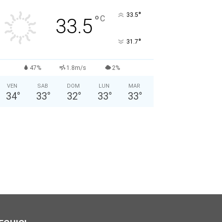
Nome: *
°
33.5
°
C
33.5
Cognome: *
°
31.7
Sesso: *
Maschio
Femmina
47%
1.8m/s
2%
VEN
SAB
DOM
LUN
MAR
Anno di Nascita: *
34
°
33
°
32
°
33
°
33
°
Nazionalità: *
Città attuale: *
Professione: *