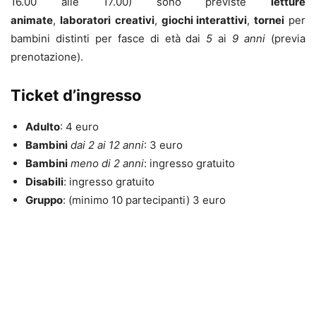
16.00 alle 17.00) sono previste
letture
animate
,
laboratori
creativi
,
giochi interattivi
,
tornei
per
bambini distinti per fasce di età dai
5
ai
9 anni
(previa
prenotazione).
Ticket d’ingresso
Adulto
: 4 euro
Bambini
dai 2 ai 12 anni
: 3 euro
Bambini
meno di 2 anni
: ingresso gratuito
Disabili
: ingresso gratuito
Gruppo
: (minimo 10 partecipanti) 3 euro