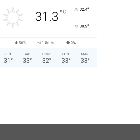
Nome: *
°
32.4
°
C
31.3
Cognome: *
°
30.5
Sesso: *
Maschio
Femmina
56%
1.8m/s
0%
VEN
SAB
DOM
LUN
MAR
Anno di Nascita: *
31
°
33
°
32
°
33
°
33
°
Nazionalità: *
Città attuale: *
Professione: *